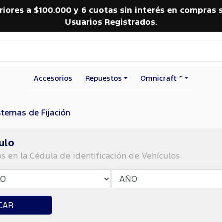
riores a $100.000 y 6 cuotas sin interés en compras 
Usuarios Registrados.
Accesorios
Repuestos
Omnicraft ™
stemas de Fijación
ulo
os en la Cédula de identificación de Vehículos
CAR