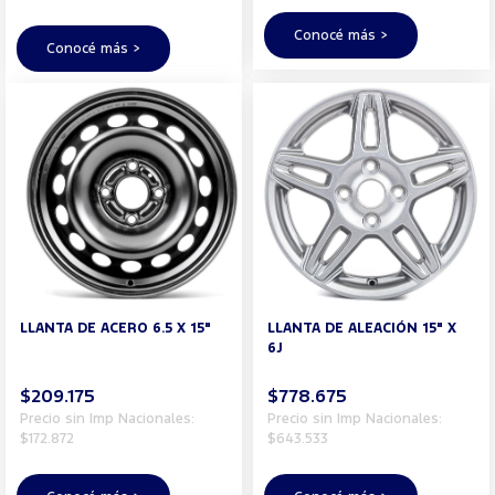
Conocé más >
Conocé más >
LLANTA DE ACERO 6.5 X 15"
LLANTA DE ALEACIÓN 15" X
6J
$209.175
$778.675
Precio sin Imp Nacionales:
Precio sin Imp Nacionales:
$172.872
$643.533