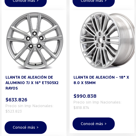
Conocé más >
Conocé más >
LLANTA DE ALEACIÓN DE
LLANTA DE ALEACIÓN - 18" X
ALUMINIO 7J X 16" ET505X2
8.0 X 55MM
RAYOS
$990.838
$633.826
Precio sin Imp Nacionales:
Precio sin Imp Nacionales:
$818.874
$523.823
Conocé más >
Conocé más >