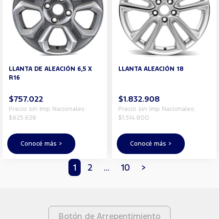
LLANTA DE ALEACIÓN 6,5 X
LLANTA ALEACIÓN 18
R16
$757.022
$1.832.908
Precio sin Imp Nacionales:
Precio sin Imp Nacionales:
$625.638
$1.514.800
Conocé más >
Conocé más >
1
2
...
10
>
Botón de Arrepentimiento