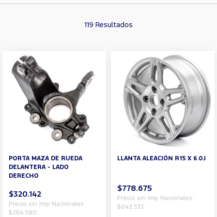
119 Resultados
PORTA MAZA DE RUEDA
LLANTA ALEACIÓN R15 X 6.0J
DELANTERA - LADO
DERECHO
$778.675
$320.142
Precio sin Imp Nacionales:
Precio sin Imp Nacionales:
$643.533
$264.580