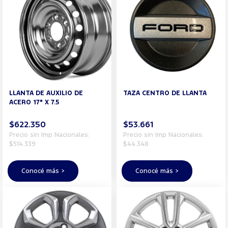
LLANTA DE AUXILIO DE
TAZA CENTRO DE LLANTA
ACERO 17" X 7.5
$622.350
$53.661
Precio sin Imp Nacionales:
Precio sin Imp Nacionales:
$514.339
$44.348
Conocé más >
Conocé más >