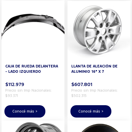
CAJA DE RUEDA DELANTERA
LLANTA DE ALEACIÓN DE
- LADO IZQUIERDO
ALUMINIO 16" X 7
$112.979
$607.801
Precio sin Imp Nacionales:
Precio sin Imp Nacionales:
$93.371
$502.315
Conocé más >
Conocé más >