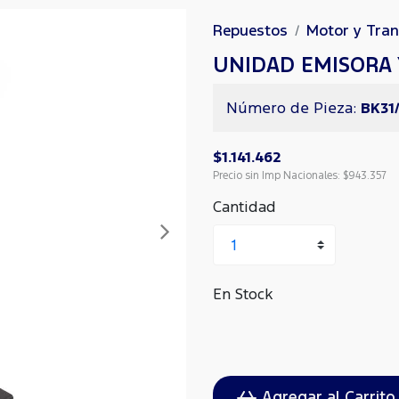
Repuestos
Motor y Tra
UNIDAD EMISORA 
Número de Pieza:
BK31
$1.141.462
Precio sin Imp Nacionales:
$943.357
Cantidad
Siguiente
En Stock
Agregar al Carrito