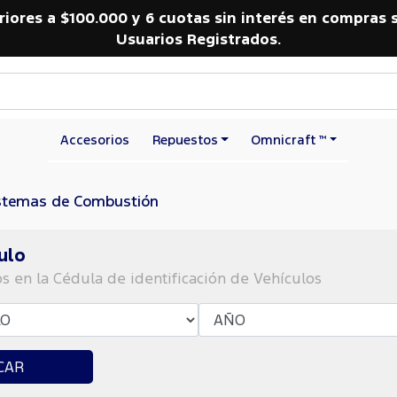
riores a $100.000 y 6 cuotas sin interés en compras 
Usuarios Registrados.
Accesorios
Repuestos
Omnicraft ™
stemas de Combustión
ulo
os en la Cédula de identificación de Vehículos
CAR