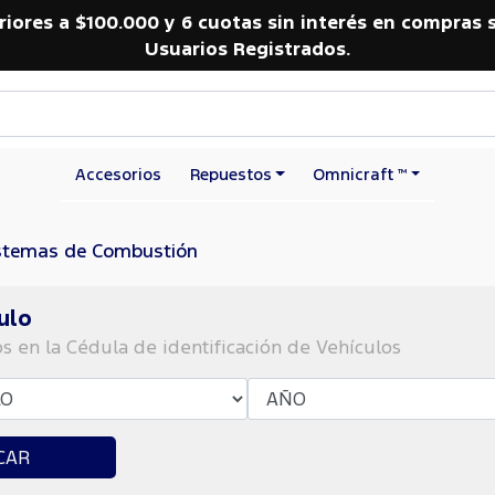
riores a $100.000 y 6 cuotas sin interés en compras 
Usuarios Registrados.
Accesorios
Repuestos
Omnicraft ™
stemas de Combustión
ulo
os en la Cédula de identificación de Vehículos
CAR