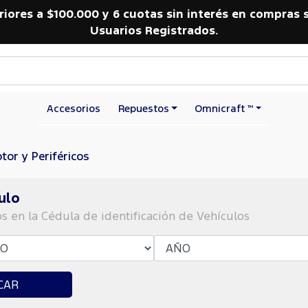
riores a $100.000 y 6 cuotas sin interés en compras 
Usuarios Registrados.
Accesorios
Repuestos
Omnicraft ™
tor y Periféricos
ulo
os en la Cédula de identificación de Vehículos
CAR