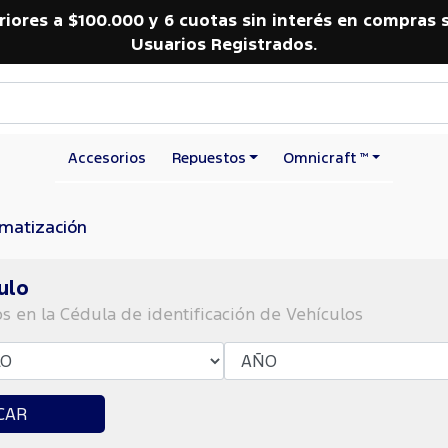
riores a $100.000 y 6 cuotas sin interés en compras 
Usuarios Registrados.
Accesorios
Repuestos
Omnicraft ™
imatización
ulo
os en la Cédula de identificación de Vehículos
CAR