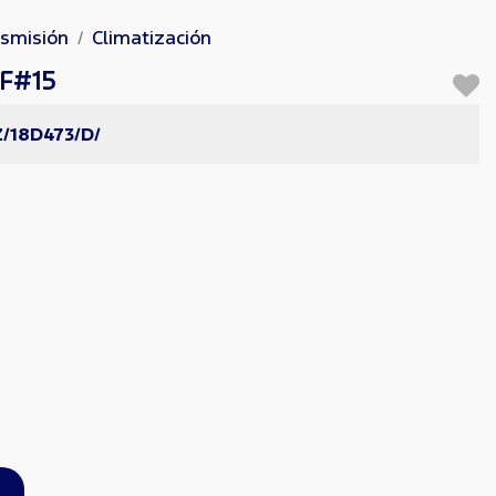
nsmisión
Climatización
F#15
/18D473/D/