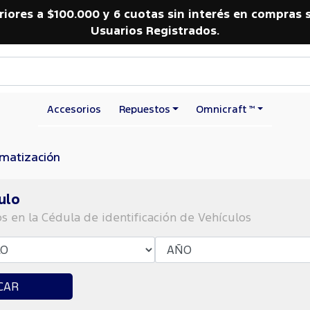
riores a $100.000 y 6 cuotas sin interés en compras 
Usuarios Registrados.
Accesorios
Repuestos
Omnicraft ™
imatización
ulo
os en la Cédula de identificación de Vehículos
CAR