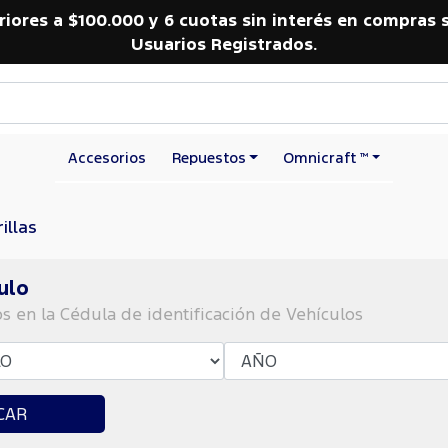
riores a $100.000 y 6 cuotas sin interés en compras 
Usuarios Registrados.
Accesorios
Repuestos
Omnicraft ™
illas
ulo
os en la Cédula de identificación de Vehículos
CAR