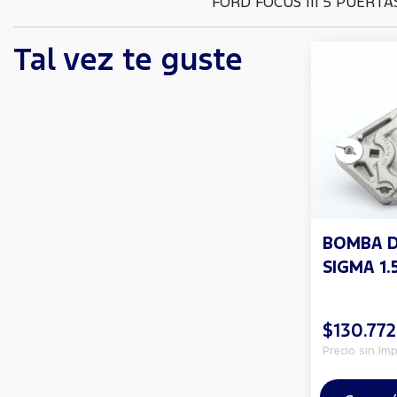
FORD FOCUS III 5 PUERTAS
Tal vez te guste
BOMBA 
SIGMA 1.5
$130.772
Precio sin Im