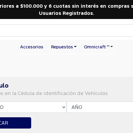
riores a $100.000 y 6 cuotas sin interés en compras 
Usuarios Registrados.
Accesorios
Repuestos
Omnicraft ™
ulo
os en la Cédula de identificación de Vehículos
CAR