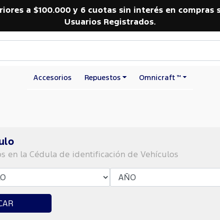
riores a $100.000 y 6 cuotas sin interés en compras 
Usuarios Registrados.
Accesorios
Repuestos
Omnicraft ™
ulo
os en la Cédula de identificación de Vehículos
CAR