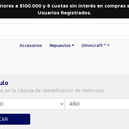
riores a $100.000 y 6 cuotas sin interés en compras 
Usuarios Registrados.
Accesorios
Repuestos
Omnicraft ™
ulo
os en la Cédula de identificación de Vehículos
CAR