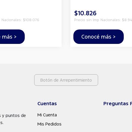
$10.826
p Nacionales: $108.076
Precio sin Imp Nacionales: $8.94
 más >
Conocé más >
Botón de Arrepentimiento
Cuentas
Preguntas 
Mi Cuenta
s y puntos de
s.
Mis Pedidos